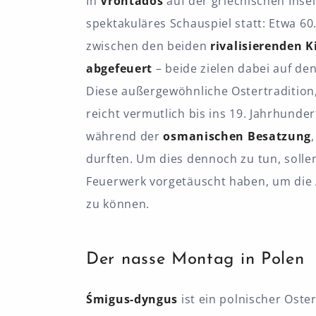
In
Vrontados
auf der griechischen Insel
spektakuläres Schauspiel statt: Etwa 6
zwischen den beiden
rivalisierenden 
abgefeuert
– beide zielen dabei auf de
Diese außergewöhnliche Ostertradition,
reicht vermutlich bis ins 19. Jahrhunder
während der
osmanischen Besatzung
durften. Um dies dennoch zu tun, soll
Feuerwerk vorgetäuscht haben, um die 
zu können.
Der nasse Montag in Polen
Śmigus-dyngus
ist ein polnischer Oste