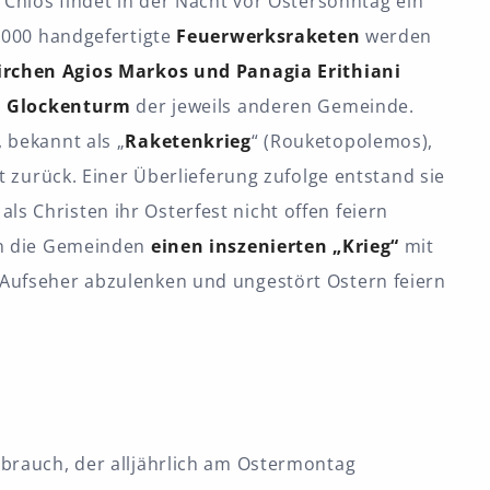
 Chios findet in der Nacht vor Ostersonntag ein
0.000 handgefertigte
Feuerwerksraketen
werden
Kirchen Agios Markos und Panagia Erithiani
n
Glockenturm
der jeweils anderen Gemeinde.
 bekannt als „
Raketenkrieg
“ (Rouketopolemos),
t zurück. Einer Überlieferung zufolge entstand sie
, als Christen ihr Osterfest nicht offen feiern
en die Gemeinden
einen inszenierten „Krieg“
mit
Aufseher abzulenken und ungestört Ostern feiern
rbrauch, der alljährlich am Ostermontag