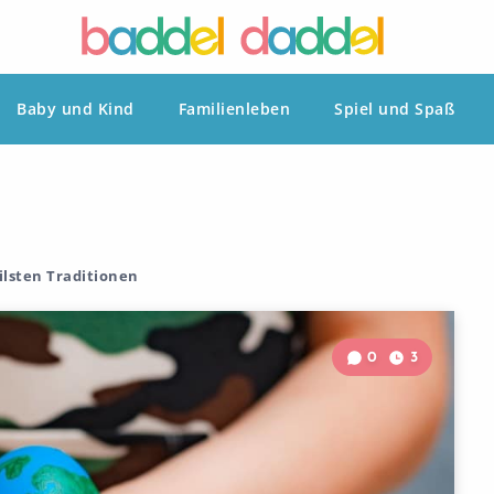
Baby und Kind
Familienleben
Spiel und Spaß
ilsten Traditionen
0
3