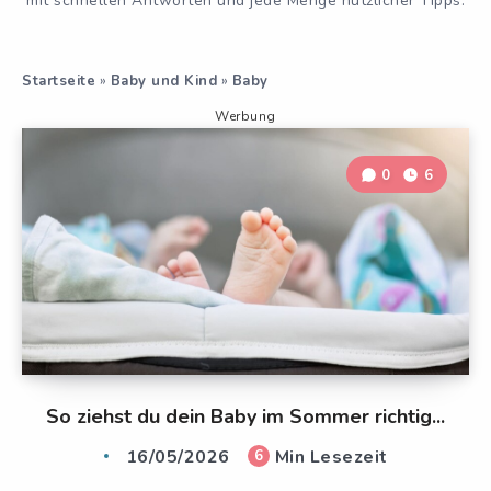
mit schnellen Antworten und jede Menge nützlicher Tipps.
Startseite
»
Baby und Kind
»
Baby
Werbung
0
6
So ziehst du dein Baby im Sommer richtig...
16/05/2026
Min Lesezeit
6